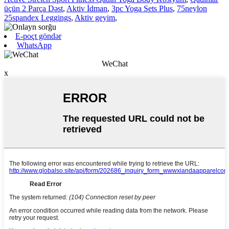
üçün 2 Parça Dəst
,
Aktiv İdman
,
3pc Yoga Sets Plus
,
75neylon
25spandex Leggings
,
Aktiv geyim
,
E-poçt göndər
WhatsApp
WeChat
x