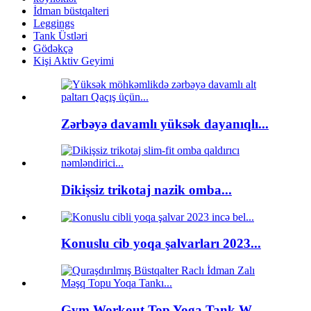
İdman büstqalteri
Leggings
Tank Üstləri
Gödəkçə
Kişi Aktiv Geyimi
Zərbəyə davamlı yüksək dayanıqlı...
Dikişsiz trikotaj nazik omba...
Konuslu cib yoqa şalvarları 2023...
Gym Workout Top Yoga Tank W...