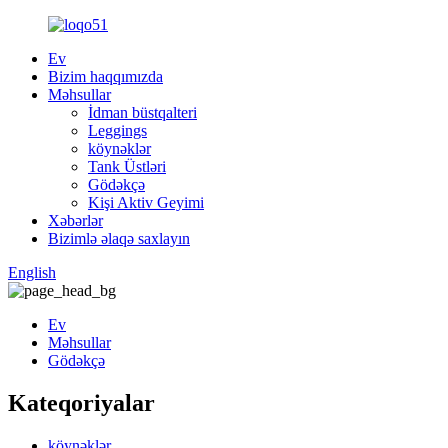
Ev
Bizim haqqımızda
Məhsullar
İdman büstqalteri
Leggings
köynəklər
Tank Üstləri
Gödəkçə
Kişi Aktiv Geyimi
Xəbərlər
Bizimlə əlaqə saxlayın
English
Ev
Məhsullar
Gödəkçə
Kateqoriyalar
köynəklər