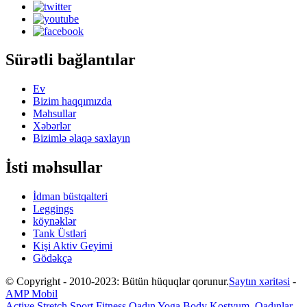
Sürətli bağlantılar
Ev
Bizim haqqımızda
Məhsullar
Xəbərlər
Bizimlə əlaqə saxlayın
İsti məhsullar
İdman büstqalteri
Leggings
köynəklər
Tank Üstləri
Kişi Aktiv Geyimi
Gödəkçə
© Copyright - 2010-2023: Bütün hüquqlar qorunur.
Saytın xəritəsi
-
AMP Mobil
Active Stretch Sport Fitness Qadın Yoga Body Kostyum
,
Qadınlar