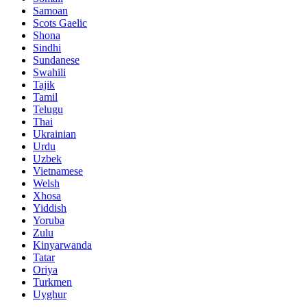
Samoan
Scots Gaelic
Shona
Sindhi
Sundanese
Swahili
Tajik
Tamil
Telugu
Thai
Ukrainian
Urdu
Uzbek
Vietnamese
Welsh
Xhosa
Yiddish
Yoruba
Zulu
Kinyarwanda
Tatar
Oriya
Turkmen
Uyghur