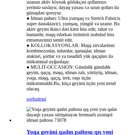
uzanan aktiv köynək gödəkçəsi qollarınızı
yerində saxlayır, dayaq yaxası və uzun qolları ilə
günəşdən qoruyur.
● İdman paltarı: Ultra yumşaq və Stretch Fabricis
super dəstəkləyici, yumşaq, yüngül və uzanır. Bu
aktiv geyim ikinci dəri kimi hiss edir, rahat və
hamardır, məşq edərkən özünüzü məhdud hiss
etməməyinizi təmin edir.
● KOLLOKASYONLAR: Məşq zirvələrimiz
kombinezonlar, tulumlar, qamaşlar, idman
ətəkləri, şortlar və ya təsadüfi yük qaçışları ilə
mükəmməl uyğunlaşır.
● MULIT-OCCASION: Gündəlik gündəlik
geyim, qaçış, məşq, idman zalı, yürüyüş, idman,
yoqa, məşq, qaçış, trek, rəqs üçün
mükəmməldir.Bu, küçə geyimi üçün yeni trend
olacaq.
sorğu
detal
Yoqa geyimi qadın paltosu qış yeni