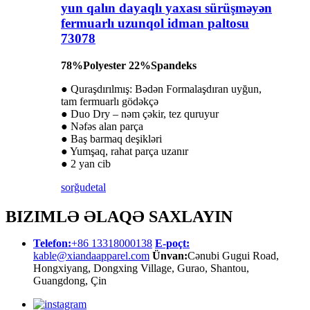
yun qalın dayaqlı yaxası sürüşməyən
fermuarlı uzunqol idman paltosu
73078
78%Polyester 22%Spandeks
● Quraşdırılmış: Bədən Formalaşdıran uyğun,
tam fermuarlı gödəkçə
● Duo Dry – nəm çəkir, tez quruyur
● Nəfəs alan parça
● Baş barmaq deşikləri
● Yumşaq, rahat parça uzanır
● 2 yan cib
sorğu
detal
BIZIMLƏ ƏLAQƏ SAXLAYIN
Telefon:
+86 13318000138
E-poçt:
kable@xiandaapparel.com
Ünvan:
Cənubi Gugui Road,
Hongxiyang, Dongxing Village, Gurao, Shantou,
Guangdong, Çin