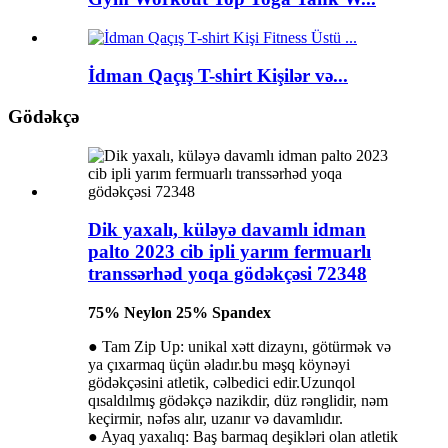
İdman Qaçış T-shirt Kişilər və...
Gödəkçə
Dik yaxalı, küləyə davamlı idman
palto 2023 cib ipli yarım fermuarlı
transsərhəd yoqa gödəkçəsi 72348
75% Neylon 25% Spandex
● Tam Zip Up: unikal xətt dizaynı, götürmək və
ya çıxarmaq üçün əladır.bu məşq köynəyi
gödəkçəsini atletik, cəlbedici edir.Uzunqol
qısaldılmış gödəkçə nazikdir, düz rənglidir, nəm
keçirmir, nəfəs alır, uzanır və davamlıdır.
● Ayaq yaxalıq: Baş barmaq deşikləri olan atletik