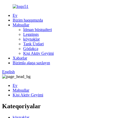
Ev
Bizim haqqımızda
Məhsullar
İdman büstqalteri
Leggings
köynəklər
Tank Üstləri
Gödəkçə
Kişi Aktiv Geyimi
Xəbərlər
Bizimlə əlaqə saxlayın
English
Ev
Məhsullar
Kişi Aktiv Geyimi
Kateqoriyalar
köynəklər