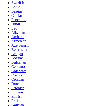
Swedish
Polish
Basque
Catalan
Esperanto
Hindi
Lao
Albanian
Amharic
Armenian
Azerbaijani
Belarusian
Bengali
Bosnian
Bulgarian
Cebuano
Chichewa
Corsican
Croatian
Dutch
Estonian
Filipino
Finnish
Frisian
Galician