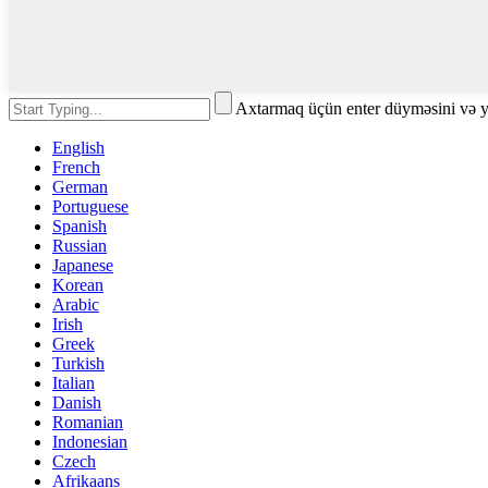
Axtarmaq üçün enter düyməsini və 
English
French
German
Portuguese
Spanish
Russian
Japanese
Korean
Arabic
Irish
Greek
Turkish
Italian
Danish
Romanian
Indonesian
Czech
Afrikaans