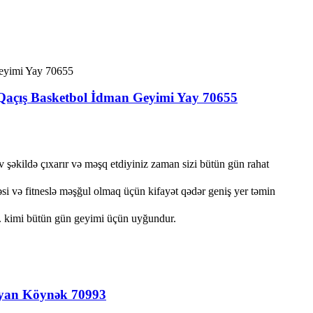
 Qaçış Basketbol İdman Geyimi Yay 70655
şəkildə çıxarır və məşq etdiyiniz zaman sizi bütün gün rahat
i və fitneslə məşğul olmaq üçün kifayət qədər geniş yer təmin
s. kimi bütün gün geyimi üçün uyğundur.
ruyan Köynək 70993