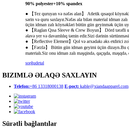
90% polyester+10% spandex
● 【Tez quruyan və nəfəs alan】 Atletik qısaqol köynəklər
sərin və quru saxlayır.Nəfəs ala bilən material idman zal
üçün idman zalı köynəkləri bütün gün geyinmək üçün u
● 【Raglan Qısa Sleeve & Crew Boyun】 Dörd tərəfli uzan
əlavə yer və davamlılıq təmin edir.Sizi dərinin sürtünm
● 【Reflective Element】Qol və arxadakı əks etdirici zolaq
● 【Fərzlə】 Bütün gün idman geyimi üçün dizayn.Bu qaçış
materialı.Siz onu idman zalı məşqində, qaçışda, məşqdə, q
sorğu
detal
BIZIMLƏ ƏLAQƏ SAXLAYIN
Telefon:
+86 13318000138
E-poçt:
kable@xiandaapparel.com
Sürətli bağlantılar