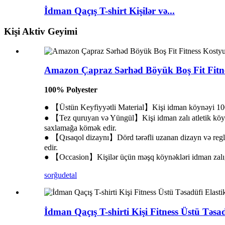
İdman Qaçış T-shirt Kişilər və...
Kişi Aktiv Geyimi
Amazon Çapraz Sərhəd Böyük Boş Fit Fitnes
100% Polyester
● 【Üstün Keyfiyyətli Material】Kişi idman köynəyi 100%
● 【Tez quruyan və Yüngül】Kişi idman zalı atletik köynəy
saxlamağa kömək edir.
● 【Qısaqol dizaynı】Dörd tərəfli uzanan dizayn və reglan
edir.
● 【Occasion】Kişilər üçün məşq köynəkləri idman zalı, mə
sorğu
detal
İdman Qaçış T-shirti Kişi Fitness Üstü Təs