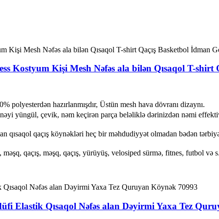
s Kostyum Kişi Mesh Nəfəs ala bilən Qısaqol T-shirt
 polyesterdən hazırlanmışdır, Üstün mesh hava dövranı dizaynı.
i yüngül, çevik, nəm keçirən parça beləliklə dərinizdən nəmi effektiv 
 qısaqol qaçış köynəkləri heç bir məhdudiyyət olmadan bədən tərbiyəs
şq, qaçış, məşq, qaçış, yürüyüş, velosiped sürmə, fitnes, futbol və 
adüfi Elastik Qısaqol Nəfəs alan Dəyirmi Yaxa Tez Qu