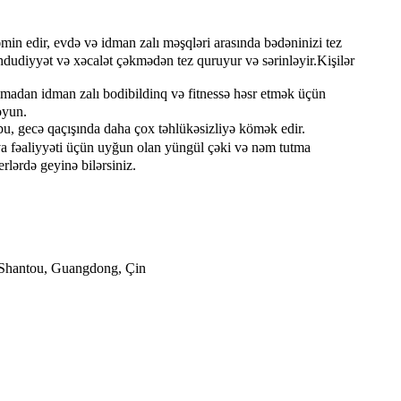
in edir, evdə və idman zalı məşqləri arasında bədəninizi tez
əhdudiyyət və xəcalət çəkmədən tez quruyur və sərinləyir.Kişilər
adan idman zalı bodibildinq və fitnessə həsr etmək üçün
oyun.
bu, gecə qaçışında daha çox təhlükəsizliyə kömək edir.
a fəaliyyəti üçün uyğun olan yüngül çəki və nəm tutma
rlərdə geyinə bilərsiniz.
 Shantou, Guangdong, Çin