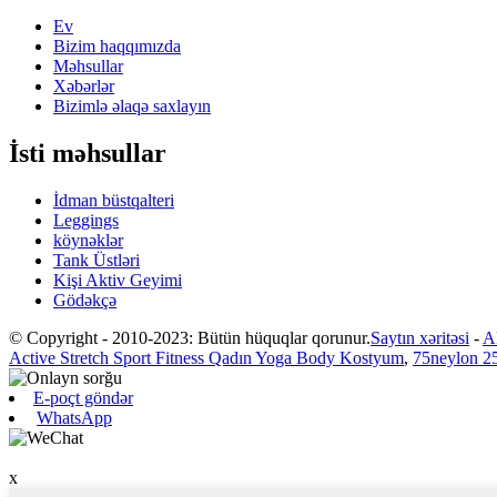
Ev
Bizim haqqımızda
Məhsullar
Xəbərlər
Bizimlə əlaqə saxlayın
İsti məhsullar
İdman büstqalteri
Leggings
köynəklər
Tank Üstləri
Kişi Aktiv Geyimi
Gödəkçə
© Copyright - 2010-2023: Bütün hüquqlar qorunur.
Saytın xəritəsi
-
A
Active Stretch Sport Fitness Qadın Yoga Body Kostyum
,
75neylon 2
E-poçt göndər
WhatsApp
x