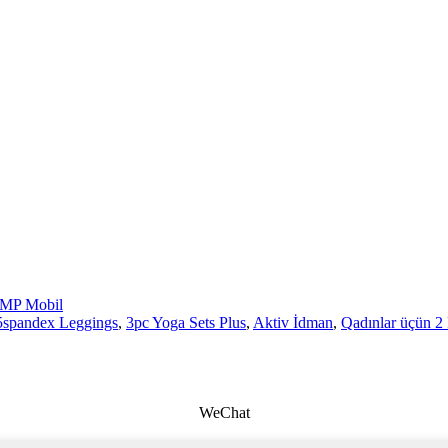
MP Mobil
5spandex Leggings
,
3pc Yoga Sets Plus
,
Aktiv İdman
,
Qadınlar üçün 2
WeChat