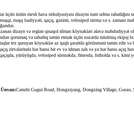
 üçün üstün mesh hava sirkulyasiyası dizaynı nəm udma rahatlığını təm
ı məşqi, məşq fəaliyyəti, qaçış, gəzinti, velosiped sürmə və s. zamanı m
yğundur.
an dizayn və reglan qısaqol idman köynəkləri əlavə məhdudiyyət olm
əsindən qorumaq və rahatlıq təmin etmək üçün nəzərdə tutulmuş ekipaj b
lar tez quruyan köynəklər az işıqlı şəraitdə görünməni təmin edir və 
 zirvələrində hər hansı bir ev və idman zalı və ya hər hansı açıq hav
açışda, yürüyüşdə, velosiped sürməkdə, fitnesdə, futbolda və s. kimi ye
Ünvan:
Cənubi Gugui Road, Hongxiyang, Dongxing Village, Gurao,