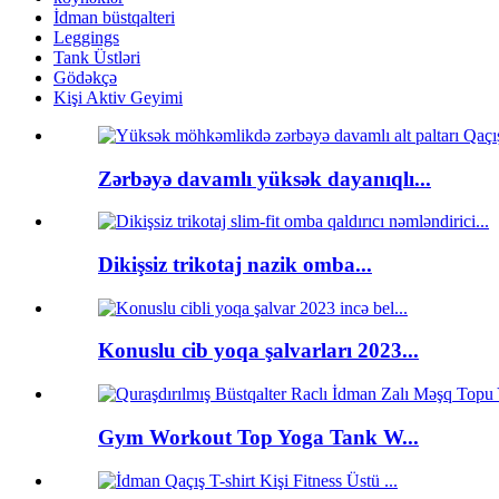
İdman büstqalteri
Leggings
Tank Üstləri
Gödəkçə
Kişi Aktiv Geyimi
Zərbəyə davamlı yüksək dayanıqlı...
Dikişsiz trikotaj nazik omba...
Konuslu cib yoqa şalvarları 2023...
Gym Workout Top Yoga Tank W...