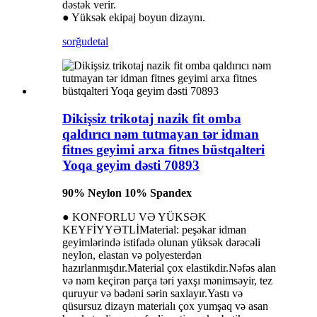
dəstək verir.
● Yüksək ekipaj boyun dizaynı.
sorğu
detal
Dikişsiz trikotaj nazik fit omba
qaldırıcı nəm tutmayan tər idman
fitnes geyimi arxa fitnes büstqalteri
Yoqa geyim dəsti 70893
90% Neylon 10% Spandex
● KONFORLU VƏ YÜKSƏK
KEYFİYYƏTLİMaterial: peşəkar idman
geyimlərində istifadə olunan yüksək dərəcəli
neylon, elastan və polyesterdən
hazırlanmışdır.Material çox elastikdir.Nəfəs alan
və nəm keçirən parça təri yaxşı mənimsəyir, tez
quruyur və bədəni sərin saxlayır.Yastı və
qüsursuz dizayn materialı çox yumşaq və asan