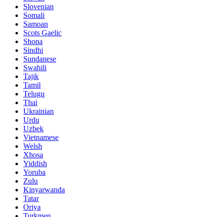
Slovenian
Somali
Samoan
Scots Gaelic
Shona
Sindhi
Sundanese
Swahili
Tajik
Tamil
Telugu
Thai
Ukrainian
Urdu
Uzbek
Vietnamese
Welsh
Xhosa
Yiddish
Yoruba
Zulu
Kinyarwanda
Tatar
Oriya
Turkmen