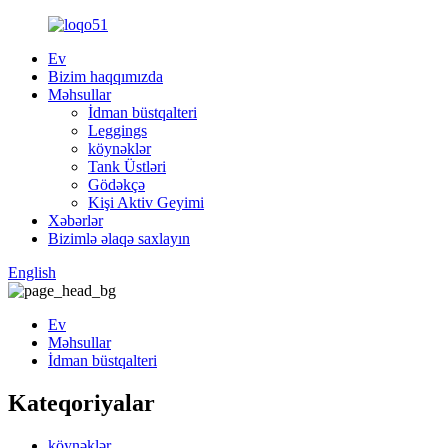
Ev
Bizim haqqımızda
Məhsullar
İdman büstqalteri
Leggings
köynəklər
Tank Üstləri
Gödəkçə
Kişi Aktiv Geyimi
Xəbərlər
Bizimlə əlaqə saxlayın
English
Ev
Məhsullar
İdman büstqalteri
Kateqoriyalar
köynəklər