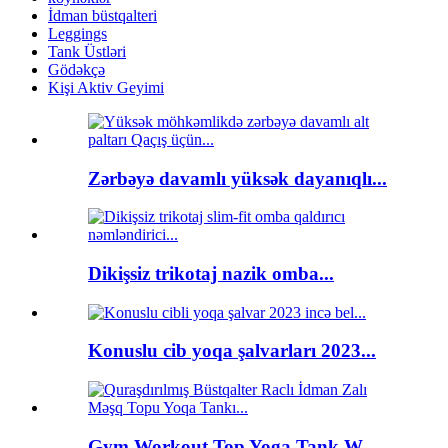
İdman büstqalteri
Leggings
Tank Üstləri
Gödəkçə
Kişi Aktiv Geyimi
Zərbəyə davamlı yüksək dayanıqlı...
Dikişsiz trikotaj nazik omba...
Konuslu cib yoqa şalvarları 2023...
Gym Workout Top Yoga Tank W...