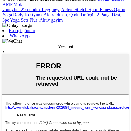
AMP Mobil
75neylon 25spandex Leggings
,
Active Stretch Sport Fitness Qadın
Yoga Body Kostyum
,
Aktiv İdman
,
Qadınlar üçün 2 Parça Dəst
,
3pc Yoga Sets Plus
,
Aktiv geyim
,
E-poçt göndər
WhatsApp
WeChat
x