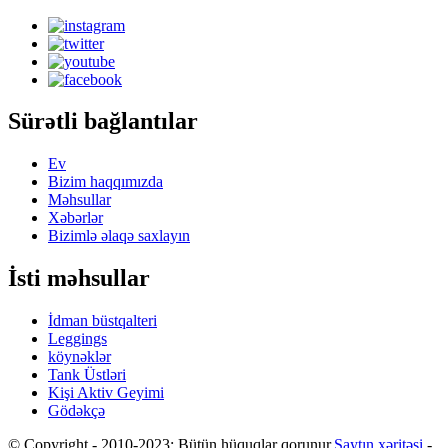
Sürətli bağlantılar
Ev
Bizim haqqımızda
Məhsullar
Xəbərlər
Bizimlə əlaqə saxlayın
İsti məhsullar
İdman büstqalteri
Leggings
köynəklər
Tank Üstləri
Kişi Aktiv Geyimi
Gödəkçə
© Copyright - 2010-2023: Bütün hüquqlar qorunur.
Saytın xəritəsi
-