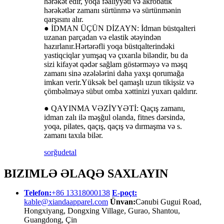
hərəkət edir, yoqa fəaliyyəti və akrobatik
hərəkətlər zamanı sürtünmə və sürtünmənin
qarşısını alır.
● İDMAN ÜÇÜN DİZAYN: İdman büstqalteri
uzanan parçadan və elastik ətəyindən
hazırlanır.Hərtərəfli yoqa büstqalterindəki
yastiqciqlar yumşaq və çıxarıla biləndir, bu da
sizi kifayət qədər sağlam göstərməyə və məşq
zamanı sinə əzələlərini daha yaxşı qorumağa
imkan verir.Yüksək bel qamaşlı uzun tikişsiz və
çömbəlməyə sübut omba xəttinizi yuxarı qaldırır.
● QAYINMA VƏZİYYƏTİ: Qaçış zamanı,
idman zalı ilə məşğul olanda, fitnes dərsində,
yoqa, pilates, qaçış, qaçış və dırmaşma və s.
zamanı taxıla bilər.
sorğu
detal
BIZIMLƏ ƏLAQƏ SAXLAYIN
Telefon:
+86 13318000138
E-poçt:
kable@xiandaapparel.com
Ünvan:
Cənubi Gugui Road,
Hongxiyang, Dongxing Village, Gurao, Shantou,
Guangdong, Çin