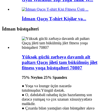
İdman Qaçış T-shirt Kişilər və...
İdman büstqalteri
Yüksək güclü zərbəyə davamlı alt
paltarı Qaçış jileti tam bükülmüş jilet
fitness yoqa büstqalteri 70807
75% Neylon 25% Spandex
● Yoqa və lounge üçün nəzərdə
tutulmuşdur.Yüngül dəstək.
● O, dəbdəbəli rahatlıq üçün hazırlanmış son
dərəcə yumşaq və çox uzanan xüsusiyyətlərə
malikdir.
● Çıxarıla bilən yastıqları olan büstqalter əlavə